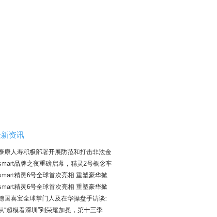
最新资讯
泰康人寿积极部署开展防范和打击非法金
smart品牌之夜重磅启幕，精灵2号概念车
smart精灵6号全球首次亮相 重塑豪华掀
smart精灵6号全球首次亮相 重塑豪华掀
德国喜宝全球掌门人及在华操盘手访谈:
从“超模看深圳”到荣耀加冕，第十三季