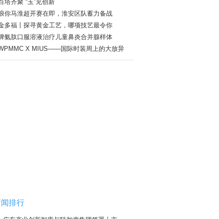
百塔齐聚 “玉”见创新
浪你马淮超开赛在即，淮安区队蓄力备战
金多福丨探寻黄金工艺，哪项技艺最令你
脾氨肽口服溶液治疗儿童鼻炎合并腺样体
WPMMC X MIUS——国际时装周上的大放异
新闻排行