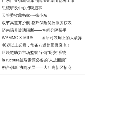
广东产业创新智库与陆加壹集团签署上市
思碳研发中心招聘启事
天管委收藏书家----张小东
双节高速齐护航 都邦保险优质服务获表
济南瑞升玻璃隔断——空间分隔帮手
WPMMC X MIUS——国际时装周上的大放异
40岁以上必看，常备八道麒延缓衰老！
区块链助力市场监管 宇链“厨安”系统
la rucoure兰瑞素颜必备的“人皮面膜”
融合创新·协同发展——大厂高新区招商