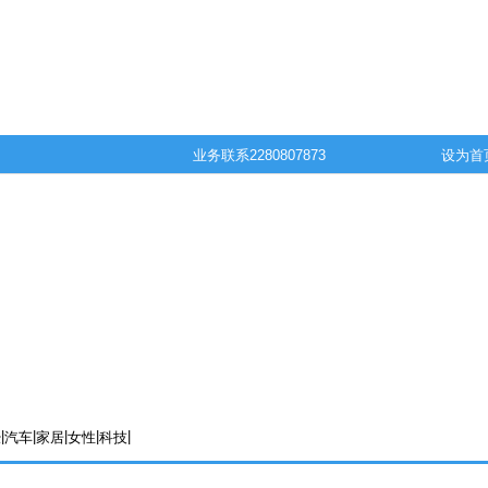
业务联系
2280807873
设为首
|
|
|
|
|
经
汽车
家居
女性
科技