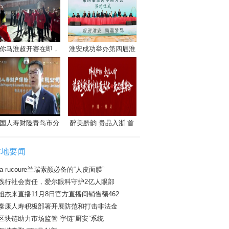
你马淮超开赛在即，
淮安成功举办第四届淮
国人寿财险青岛市分
醉美黔韵 贵品入浙 首
本地要闻
la rucoure兰瑞素颜必备的“人皮面膜”
践行社会责任，爱尔眼科守护2亿人眼部
姐杰来直播11月8日官方直播间销售额462
泰康人寿积极部署开展防范和打击非法金
区块链助力市场监管 宇链“厨安”系统