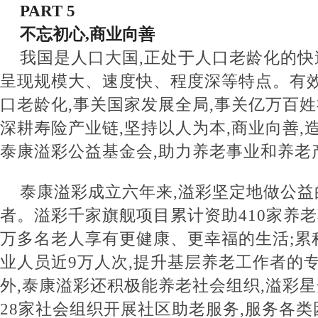
PART 5
不忘初心,商业向善
我国是人口大国,正处于人口老龄化的快
呈现规模大、速度快、程度深等特点。有
口老龄化,事关国家发展全局,事关亿万百
深耕寿险产业链,坚持以人为本,商业向善,
泰康溢彩公益基金会,助力养老事业和养老
泰康溢彩成立六年来,溢彩坚定地做公益
者。溢彩千家旗舰项目累计资助410家养老
万多名老人享有更健康、更幸福的生活;累
业人员近9万人次,提升基层养老工作者的
外,泰康溢彩还积极能养老社会组织,溢彩
28家社会组织开展社区助老服务,服务各类