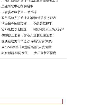
广东产业创新智库与陆加壹集团签署上市
思碳研发中心招聘启事
天管委收藏书家----张小东
双节高速齐护航 都邦保险优质服务获表
济南瑞升玻璃隔断——空间分隔帮手
WPMMC X MIUS——国际时装周上的大放异
40岁以上必看，常备八道麒延缓衰老！
区块链助力市场监管 宇链“厨安”系统
la rucoure兰瑞素颜必备的“人皮面膜”
融合创新·协同发展——大厂高新区招商