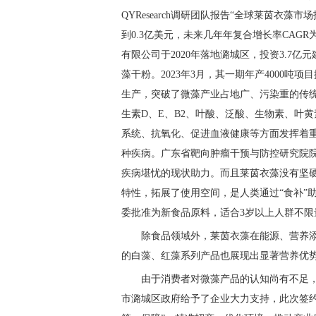
QYResearch调研团队报告“全球莱茵衣藻市场
到0.3亿美元，未来几年年复合增长率CAG
有限公司于2020年落地潞城区，投资3.7
藻干粉。2023年3月，其一期年产4000
生产，突破了微藻产业占地广、污染重的传统
生素D、E、B2、叶酸、泛酸、生物素、叶
系统、抗氧化、促进血液健康等方面发挥着
种疾病。广东省靶向肿瘤干预与防控研究院院
疾病堪忧的现状助力。而且莱茵衣藻没有坚
特性，拓展了使用空间，是人类通过“食补”助
委批准为新食品原料，适合3岁以上人群不限
除食品领域外，莱茵衣藻在能源、营养
的白藻、红藻系列产品也展现出显著营养优
由于消费者对微藻产品的认知尚有不足
市潞城区政府给予了企业大力支持，此次签