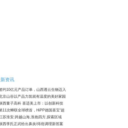
最新资讯
签约10亿元产品订单，山西透云生物迈入
北京山谷以产品力筑就有温度的美好家园
陕西量子高科 喜适美上市：以创新科技
第11次蝉联全球榜首，HiPP德国喜宝“超
江苏淮安:跨越山海,淮抱四方,探索区域
陕西李氏正武给出鼻炎/痔疮调理新答案