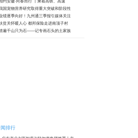
相约安徽·向春而行 丨乘着高铁、高速
我国宠物营养研究取得重大突破和阶段性
业绩逐季向好！九州通三季报引媒体关注
扶贫关怀暖人心 都邦保险走进南顶子村
踏遍千山只为石——记专画石头的土家族
新闻排行