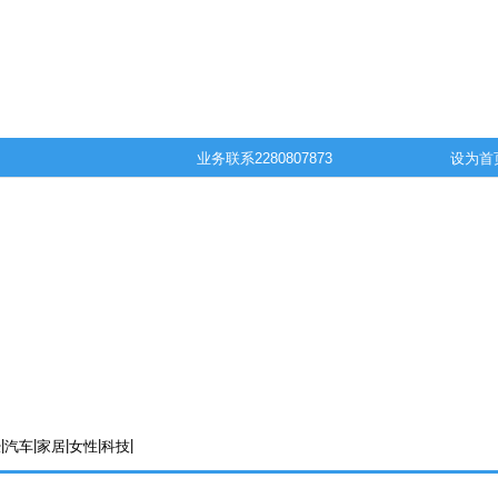
业务联系
2280807873
设为首
|
|
|
|
|
经
汽车
家居
女性
科技