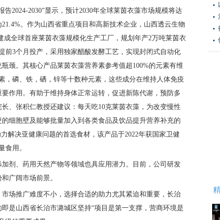
报告2024-2030”显示，预计2030年全球莱茵衣藻市场规模将达
R为21.4%。作为山西省重点项目和高新技术企业，山西透云生物
亿元建成全球首座莱茵衣藻规模化生产工厂，规划年产2万吨莱茵衣
吨项目提前3个月投产，采用独家醋酸发酵工艺，实现封闭式自动化
瓶颈。其核心产品莱茵衣藻营养素参考值超100%的元素有维
黄素，磷、铁，硒，锌等十数种元素，这些成分在维持人体免疫
重要作用。有助于维持身体正常运转，促进新陈代谢，预防多
长、张积仁教授还建议：每天吃10克莱茵衣藻，为改变慢性
硬的细胞壁及能够批量加入到各类食品及饮品提升营养补充的
力解决亚健康问题的首选食材，该产品于2022年获国家卫健
量食用。
添加剂、药用天然产物等领域也具应用潜力。目前，公司研发
势和广阔市场前景。
，市场推广难度不小，选择合适的助力尤其紧迫和重要，长治
约即是山西省长治市潞城区坚持“项目是第一支撑，营商环境是