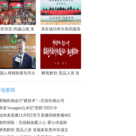
苏淮安:跨越山海,淮
淮安成功举办第四届淮
国人寿财险青岛市分
醉美黔韵 贵品入浙 首
本地要闻
宠物疾病诊疗“硬技术”—芯创生物公司
恭喜“insagee云水纪”荣获“2023·中
姐杰来直播11月8日官方直播间销售额462
都邦保险：无偿献血暖人心 爱心传递助
醉美黔韵 贵品入浙 首届多彩贵州非遗文