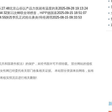
5:27:48
北京山谷以产品力筑就有温度的美
2025-09-28 19:13:24
34:32
第11次蝉联全球榜首，HiPP德国喜
2025-09-15 18:51:07
4:55
陕西李氏正武给出鼻炎/痔疮调理
2025-08-15 09:33:53
共和国著作权法》的保护，未经书面许可不得转载。 部分网站的侵权
女性网已经委托有关部门收集相关证据。 本站部分资源来自网络，如有
将核实情况后进行相关删除!