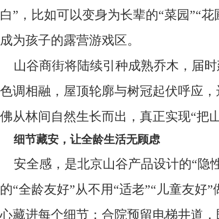
白
”
，比如可以变身为长辈的
“
菜园
”“
花
成为孩子的露营游戏区。
山谷商街将陆续引种成熟乔木，届时
色调相融，屋顶轮廓与树冠起伏呼应，
佛从林间自然生长而出，真正实现
“
把
细节藏安，让全龄生活无顾虑
安全感，是北京山谷产品设计的
“
隐
的
“
全龄友好
”
从不用
“
适老
”“
儿童友好
”
心藏进每个细节：合院预留电梯井道，