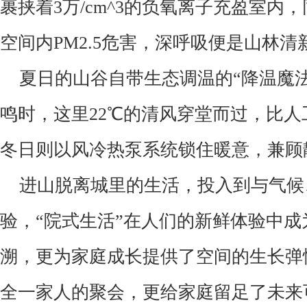
裹挟着
3
万
/cm^3
的负氧离子充盈室内，
空间内
PM2.5
危害，深呼吸便是山林清
夏日的山谷自带生态调温的
“
降温魔
鸣时，这里
22℃
的清风穿堂而过，比人
冬日则以风冷热泵系统锁住暖意，兼顾
进山脱离城里的生活，投入到与气候
验，“院式生活”在人们的新鲜体验中成
溯，更为家庭成长提供了空间的生长弹
全一家人的聚会，更给家庭留足了未来