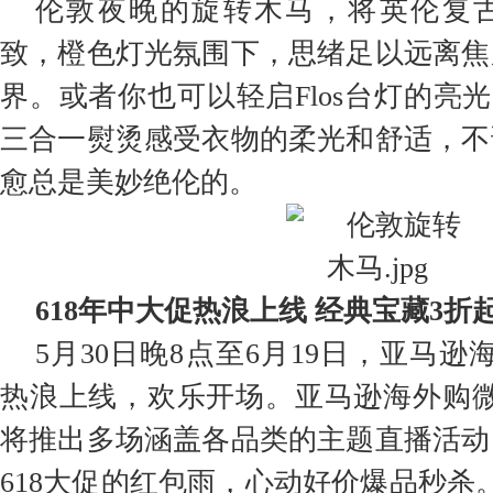
伦敦夜晚的旋转木马，将英伦复
致，橙色灯光氛围下，思绪足以远离焦
界。或者你也可以轻启Flos台灯的亮光，
三合一熨烫感受衣物的柔光和舒适，不
愈总是美妙绝伦的。
618年中大促热浪上线 经典宝藏3折
5月30日晚8点至6月19日，亚马逊
热浪上线，欢乐开场。亚马逊海外购微
将推出多场涵盖各品类的主题直播活动
618大促的红包雨，心动好价爆品秒杀。